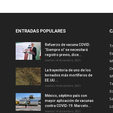
ENTRADAS POPULARES
C
Refuerzo de vacuna COVID:
T
‘Siempre sí’ se necesitará
E
registro previo, dice...
martes 14 diciembre, 2021
M
D
La trayectoria de uno de los
tornados más mortíferos de
M
EE.UU....
T
martes 14 diciembre, 2021
E
México, séptimo país con
Sa
mayor aplicación de vacunas
contra COVID-19: Marcelo...
Lo
martes 14 diciembre, 2021