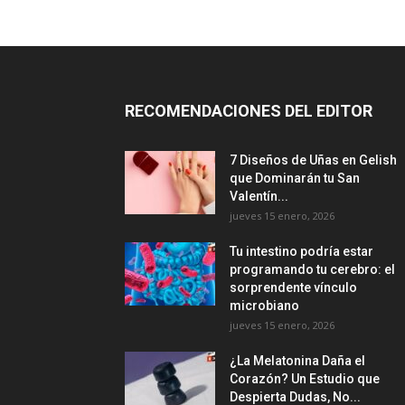
RECOMENDACIONES DEL EDITOR
7 Diseños de Uñas en Gelish
que Dominarán tu San
Valentín...
jueves 15 enero, 2026
Tu intestino podría estar
programando tu cerebro: el
sorprendente vínculo
microbiano
jueves 15 enero, 2026
¿La Melatonina Daña el
Corazón? Un Estudio que
Despierta Dudas, No...