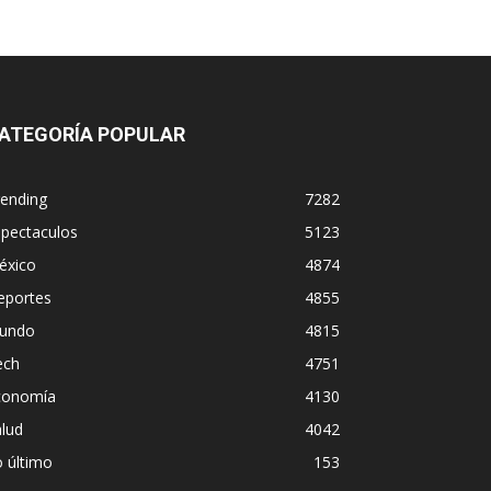
ATEGORÍA POPULAR
rending
7282
spectaculos
5123
éxico
4874
eportes
4855
undo
4815
ech
4751
conomía
4130
lud
4042
 último
153