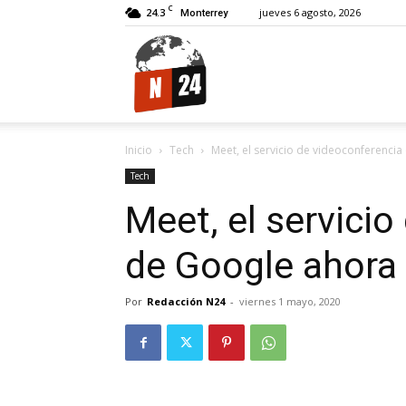
C
24.3
jueves 6 agosto, 2026
Monterrey
N24.
Inicio
Tech
Meet, el servicio de videoconferencia
Tech
Meet, el servici
de Google ahora 
Por
Redacción N24
-
viernes 1 mayo, 2020