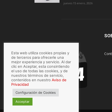
jueves 15 enero, 2026
SO
Esta web utiliza cookies propias y
Cont
de terceros para ofrecerle una
mejor experiencia y servicio. Al dar
clic en Aceptar, esta consintiendo
el uso de todas las cookies, y de
nuestros términos de servicio,
contenidos en nuestro
Aviso de
Privacidad
Configuración de Cookies
Acceptar