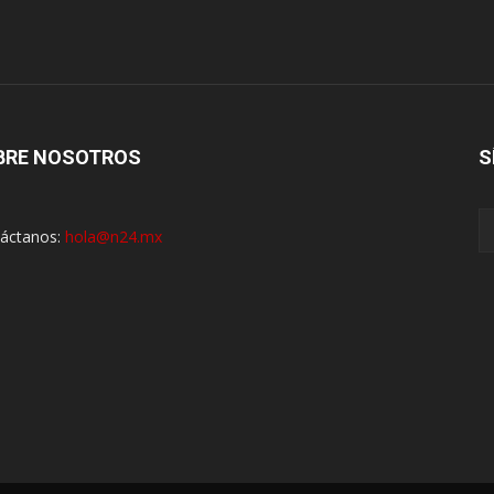
BRE NOSOTROS
S
áctanos:
hola@n24.mx