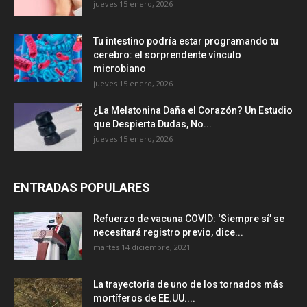
jueves 15 enero, 2026
Tu intestino podría estar programando tu
cerebro: el sorprendente vínculo
microbiano
jueves 15 enero, 2026
¿La Melatonina Daña el Corazón? Un Estudio
que Despierta Dudas, No...
jueves 15 enero, 2026
ENTRADAS POPULARES
Refuerzo de vacuna COVID: ‘Siempre sí’ se
necesitará registro previo, dice...
martes 14 diciembre, 2021
La trayectoria de uno de los tornados más
mortíferos de EE.UU....