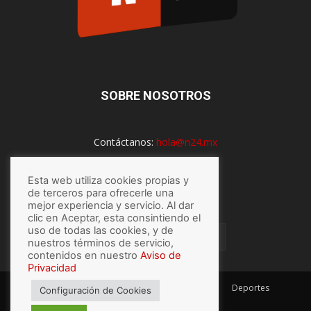
SOBRE NOSOTROS
Contáctanos:
hola@n24.mx
Esta web utiliza cookies propias y
de terceros para ofrecerle una
SÍGUENOS
mejor experiencia y servicio. Al dar
clic en Aceptar, esta consintiendo el
uso de todas las cookies, y de
nuestros términos de servicio,
contenidos en nuestro
Aviso de
Privacidad
México
Mundo
Economía
Salud
Tech
Deportes
Configuración de Cookies
Espectaculos
Lo último