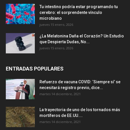
Tu intestino podría estar programando tu
cerebro: el sorprendente vínculo
microbiano
jueves 15 enero, 2026
¿La Melatonina Daña el Corazón? Un Estudio
que Despierta Dudas, No...
jueves 15 enero, 2026
ENTRADAS POPULARES
Refuerzo de vacuna COVID: ‘Siempre sí’ se
necesitará registro previo, dice...
martes 14 diciembre, 2021
La trayectoria de uno de los tornados más
mortíferos de EE.UU....
martes 14 diciembre, 2021