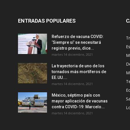
ENTRADAS POPULARES
C
Refuerzo de vacuna COVID:
T
‘Siempre sí’ se necesitará
E
registro previo, dice...
martes 14 diciembre, 2021
M
D
La trayectoria de uno de los
tornados más mortíferos de
M
EE.UU....
T
martes 14 diciembre, 2021
E
México, séptimo país con
Sa
mayor aplicación de vacunas
contra COVID-19: Marcelo...
Lo
martes 14 diciembre, 2021