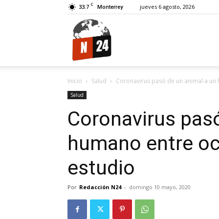
C
33.7
jueves 6 agosto, 2026
Monterrey
N24.
Inicio
Salud
Coronavirus pasó de un animal a un 
Salud
Coronavirus pasó
humano entre oc
estudio
Por
Redacción N24
-
domingo 10 mayo, 2020