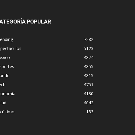
ATEGORÍA POPULAR
rending
7282
spectaculos
5123
éxico
4874
eportes
4855
undo
4815
ech
4751
conomía
4130
lud
4042
 último
153