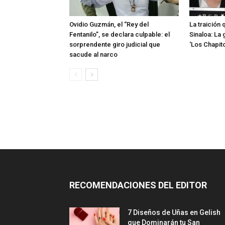
Ovidio Guzmán, el “Rey del
La traición 
Fentanilo”, se declara culpable: el
Sinaloa: La
sorprendente giro judicial que
‘Los Chapitos
sacude al narco
RECOMENDACIONES DEL EDITOR
7 Diseños de Uñas en Gelish
que Dominarán tu San