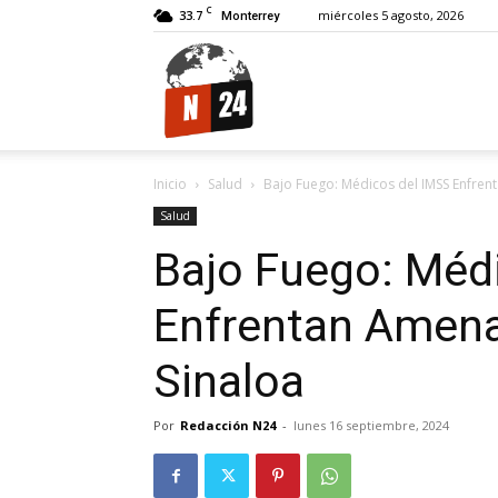
C
33.7
miércoles 5 agosto, 2026
Monterrey
N24.
Inicio
Salud
Bajo Fuego: Médicos del IMSS Enfren
Salud
Bajo Fuego: Méd
Enfrentan Amena
Sinaloa
Por
Redacción N24
-
lunes 16 septiembre, 2024