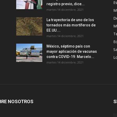
E
registro previo, dice...
martes 14 diciembre, 2021
M
D
La trayectoria de uno de los
tornados más mortíferos de
M
EE.UU....
T
martes 14 diciembre, 2021
E
México, séptimo país con
Sa
mayor aplicación de vacunas
contra COVID-19: Marcelo...
Lo
martes 14 diciembre, 2021
BRE NOSOTROS
S