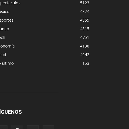
spectaculos
5123
éxico
4874
eportes
4855
undo
4815
ech
4751
conomía
4130
lud
4042
 último
153
ÍGUENOS