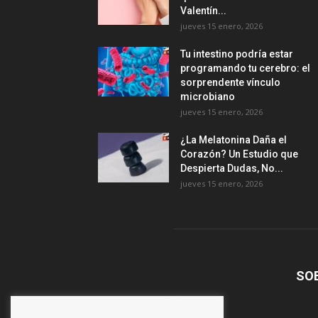
Valentín...
jueves 15 enero, 2026
Tu intestino podría estar
programando tu cerebro: el
sorprendente vínculo
microbiano
jueves 15 enero, 2026
¿La Melatonina Daña el
Corazón? Un Estudio que
Despierta Dudas, No...
jueves 15 enero, 2026
SO