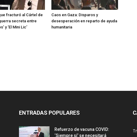
que fracturó al Cártel de
Caos en Gaza: Disparos y
 guerra secreta entre
desesperación en reparto de ayuda
’ y ‘El Mini Lic’
humanitaria
ENTRADAS POPULARES
C
Refuerzo de vacuna COVID:
T
‘Siempre sí’ se necesitará