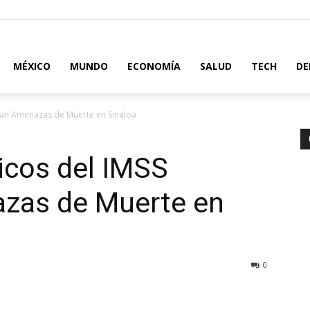
MÉXICO
MUNDO
ECONOMÍA
SALUD
TECH
DE
tan Amenazas de Muerte en Sinaloa
icos del IMSS
zas de Muerte en
0