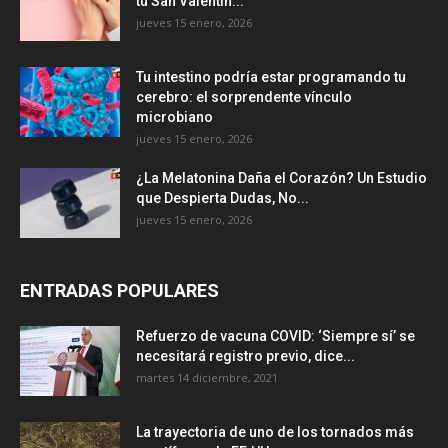
tu San Valentín...
jueves 15 enero, 2026
Tu intestino podría estar programando tu
cerebro: el sorprendente vínculo
microbiano
jueves 15 enero, 2026
¿La Melatonina Daña el Corazón? Un Estudio
que Despierta Dudas, No...
jueves 15 enero, 2026
ENTRADAS POPULARES
Refuerzo de vacuna COVID: ‘Siempre sí’ se
necesitará registro previo, dice...
martes 14 diciembre, 2021
La trayectoria de uno de los tornados más