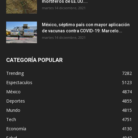
mortíferos de EE.UU....
martes 14 diciembre, 2021
México, séptimo país con mayor aplicación
de vacunas contra COVID-19: Marcelo...
martes 14 diciembre, 2021
CATEGORÍA POPULAR
Trending
7282
Espectaculos
5123
México
4874
Deportes
4855
Mundo
4815
Tech
4751
Economía
4130
Salud
4042