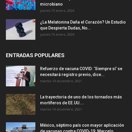
microbiano
jueves 15 enero, 2026
¿La Melatonina Daña el Corazón? Un Estudio
que Despierta Dudas, No...
jueves 15 enero, 2026
ENTRADAS POPULARES
Refuerzo de vacuna COVID: ‘Siempre sí’ se
necesitará registro previo, dice...
martes 14 diciembre, 2021
La trayectoria de uno de los tornados más
mortíferos de EE.UU....
martes 14 diciembre, 2021
México, séptimo país con mayor aplicación
de vacunas contra COVID-19: Marcelo...