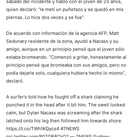
sábado del incidente y habló con el joven de 23 años,
quien declaró: “le metí un puñetazo y se quedó en mis
piernas. Lo hice dos veces y se fue”.
De acuerdo con información de la agencia AFP, Matt
Sedunary residente de la zona, ayudó a Nacass y su
amigo, aunque en un principio pensó que el joven sólo
estaba bromeando. “Comenzó a gritar, honestamente al
principio pensé que bromeaba con sus amigos, pero no
podía dejarle solo, cualquiera hubiera hecho lo mismo”,
declaró.
A surfer’s told how he fought off a shark claiming he
punched it in the head after it bit him. The swell looked
calm, but Dylan Nacass was screaming after the shark
latched onto his leg then followed him towards shore.
https://t.co/TWh1KQycs4 #7NEWS
pic.twitter.com/807OB8CkQ2 — 7NEWS Sydney