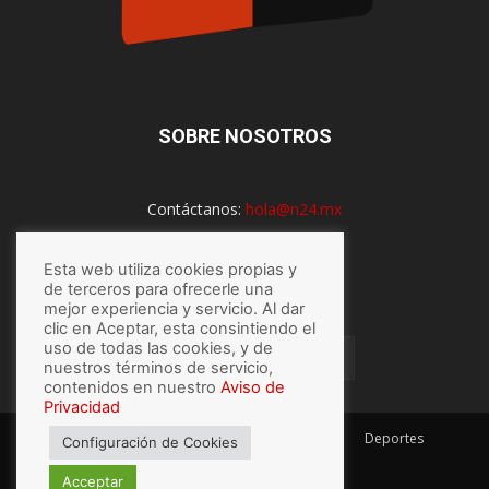
SOBRE NOSOTROS
Contáctanos:
hola@n24.mx
Esta web utiliza cookies propias y
SÍGUENOS
de terceros para ofrecerle una
mejor experiencia y servicio. Al dar
clic en Aceptar, esta consintiendo el
uso de todas las cookies, y de
nuestros términos de servicio,
contenidos en nuestro
Aviso de
Privacidad
México
Mundo
Economía
Salud
Tech
Deportes
Configuración de Cookies
Espectaculos
Lo último
Acceptar