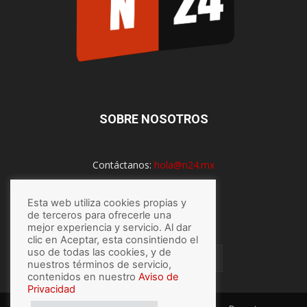
SOBRE NOSOTROS
Contáctanos:
hola@n24.mx
Esta web utiliza cookies propias y
SÍGUENOS
de terceros para ofrecerle una
mejor experiencia y servicio. Al dar
clic en Aceptar, esta consintiendo el
uso de todas las cookies, y de
nuestros términos de servicio,
contenidos en nuestro
Aviso de
Privacidad