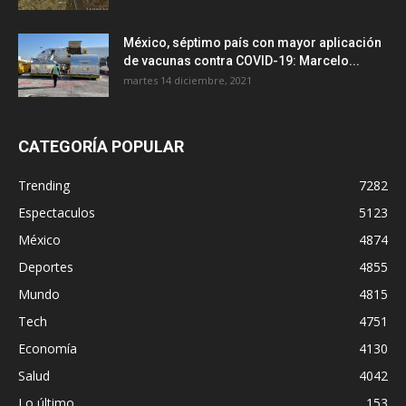
México, séptimo país con mayor aplicación
de vacunas contra COVID-19: Marcelo...
martes 14 diciembre, 2021
CATEGORÍA POPULAR
Trending
7282
Espectaculos
5123
México
4874
Deportes
4855
Mundo
4815
Tech
4751
Economía
4130
Salud
4042
Lo último
153