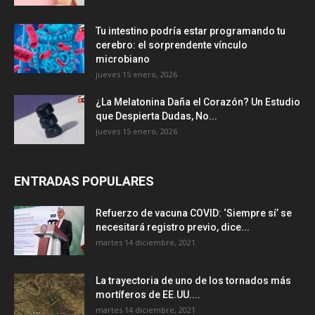
Tu intestino podría estar programando tu
cerebro: el sorprendente vínculo
microbiano
jueves 15 enero, 2026
¿La Melatonina Daña el Corazón? Un Estudio
que Despierta Dudas, No...
jueves 15 enero, 2026
ENTRADAS POPULARES
Refuerzo de vacuna COVID: ‘Siempre sí’ se
necesitará registro previo, dice...
martes 14 diciembre, 2021
La trayectoria de uno de los tornados más
mortíferos de EE.UU....
martes 14 diciembre, 2021