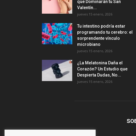
que Dominarán tu San
Valentín...
jueves 15 enero, 2026
Tu intestino podría estar
programando tu cerebro: el
sorprendente vínculo
microbiano
jueves 15 enero, 2026
¿La Melatonina Daña el
Corazón? Un Estudio que
Despierta Dudas, No...
jueves 15 enero, 2026
SO