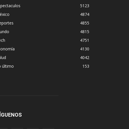
spectaculos
5123
éxico
4874
eportes
4855
undo
4815
ech
4751
conomía
4130
lud
4042
 último
153
ÍGUENOS