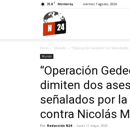
C
35.8
viernes 7 agosto, 2026
Monterrey
N24.
Inicio
Mundo
“Operación Gedeón” en Venezuela: 
Mundo
“Operación Gede
dimiten dos ase
señalados por la 
contra Nicolás 
Por
Redacción N24
-
lunes 11 mayo, 2020