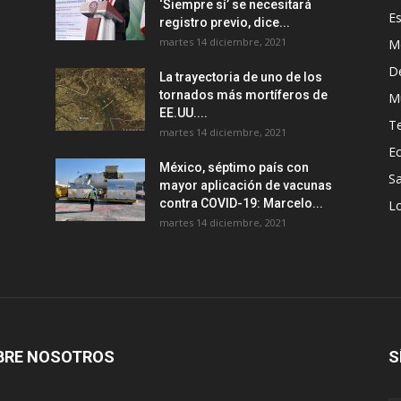
‘Siempre sí’ se necesitará
E
registro previo, dice...
martes 14 diciembre, 2021
M
D
La trayectoria de uno de los
tornados más mortíferos de
M
EE.UU....
T
martes 14 diciembre, 2021
E
México, séptimo país con
Sa
mayor aplicación de vacunas
contra COVID-19: Marcelo...
Lo
martes 14 diciembre, 2021
BRE NOSOTROS
S