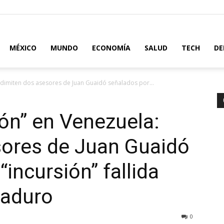
MÉXICO
MUNDO
ECONOMÍA
SALUD
TECH
DE
dimiten dos asesores de Juan Guaidó señalados por...
ón” en Venezuela:
sores de Juan Guaidó
“incursión” fallida
Maduro
0