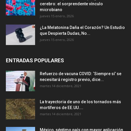
cerebro: el sorprendente vínculo
microbiano
jueves 15 enero, 2026
¿La Melatonina Daña el Corazón? Un Estudio
que Despierta Dudas, No...
jueves 15 enero, 2026
ENTRADAS POPULARES
Refuerzo de vacuna COVID: ‘Siempre sí’ se
necesitará registro previo, dice...
martes 14 diciembre, 2021
La trayectoria de uno de los tornados más
mortíferos de EE.UU....
martes 14 diciembre, 2021
México, séptimo país con mayor aplicación