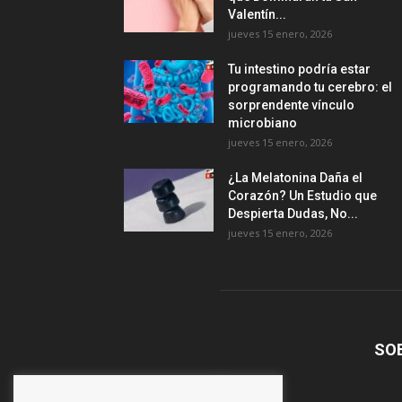
Valentín...
jueves 15 enero, 2026
Tu intestino podría estar
programando tu cerebro: el
sorprendente vínculo
microbiano
jueves 15 enero, 2026
¿La Melatonina Daña el
Corazón? Un Estudio que
Despierta Dudas, No...
jueves 15 enero, 2026
SO