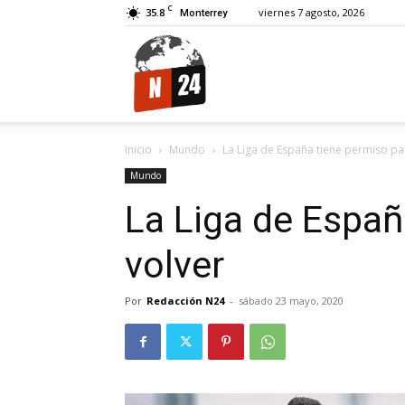
C
35.8
viernes 7 agosto, 2026
Monterrey
N24.
Inicio
Mundo
La Liga de España tiene permiso pa
Mundo
La Liga de Españ
volver
Por
Redacción N24
-
sábado 23 mayo, 2020