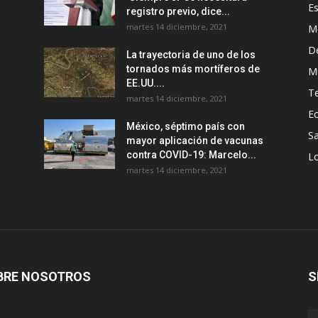
E
registro previo, dice...
martes 14 diciembre, 2021
M
D
La trayectoria de uno de los
tornados más mortíferos de
M
EE.UU....
T
martes 14 diciembre, 2021
E
México, séptimo país con
Sa
mayor aplicación de vacunas
contra COVID-19: Marcelo...
Lo
martes 14 diciembre, 2021
BRE NOSOTROS
S