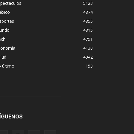
spectaculos
5123
éxico
4874
eportes
4855
undo
4815
ech
4751
conomía
4130
lud
4042
 último
153
ÍGUENOS