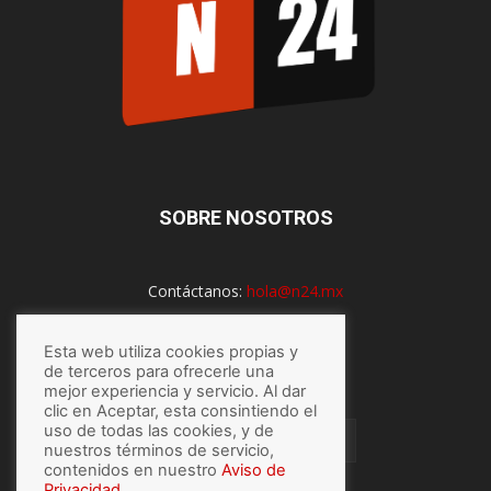
SOBRE NOSOTROS
Contáctanos:
hola@n24.mx
Esta web utiliza cookies propias y
SÍGUENOS
de terceros para ofrecerle una
mejor experiencia y servicio. Al dar
clic en Aceptar, esta consintiendo el
uso de todas las cookies, y de
nuestros términos de servicio,
contenidos en nuestro
Aviso de
Privacidad