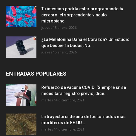
Tu intestino podría estar programando tu
cerebro: el sorprendente vínculo
microbiano
jueves 15 enero, 2026
¿La Melatonina Daña el Corazón? Un Estudio
que Despierta Dudas, No...
jueves 15 enero, 2026
ENTRADAS POPULARES
Refuerzo de vacuna COVID: ‘Siempre sí’ se
necesitará registro previo, dice...
martes 14 diciembre, 2021
La trayectoria de uno de los tornados más
mortíferos de EE.UU....
martes 14 diciembre, 2021