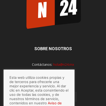
SOBRE NOSOTROS
Contáctanos:
hola@n24.mx
Esta web utiliza cookies propias y
SÍGUENOS
de terceros para ofrecerle una
mejor experiencia y servicio. Al dar
clic en Aceptar, esta consintiendo el
uso de todas las cookies, y de
nuestros términos de servicio,
contenidos en nuestro
Aviso de