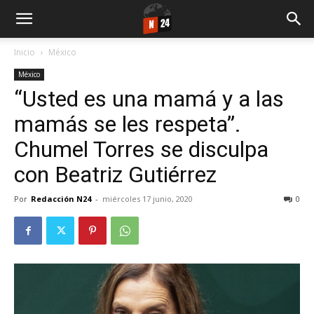
Inicio
México
México
“Usted es una mamá y a las
mamás se les respeta”.
Chumel Torres se disculpa
con Beatriz Gutiérrez
Por
Redacción N24
-
miércoles 17 junio, 2020
0