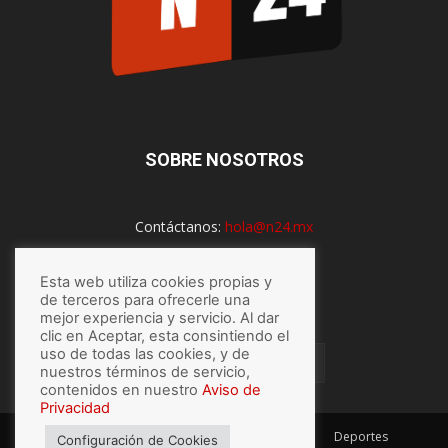
SOBRE NOSOTROS
Contáctanos:
hola@n24.mx
Esta web utiliza cookies propias y
de terceros para ofrecerle una
SÍGUENOS
mejor experiencia y servicio. Al dar
clic en Aceptar, esta consintiendo el
uso de todas las cookies, y de
nuestros términos de servicio,
contenidos en nuestro
Aviso de
Privacidad
México
Mundo
Economía
Salud
Tech
Deportes
Configuración de Cookies