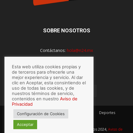
SOBRE NOSOTROS
Contáctanos:
hola@n24.mx
Esta web utiliza cookies propias y
SÍGUENOS
de terceros para ofrecerle una
mejor experiencia y servicio. Al dar
clic en Aceptar, esta consintiendo el
uso de todas las cookies, y de
nuestros términos de servicio,
contenidos en nuestro
Aviso de
Privacidad
México
Mundo
Economía
Salud
Tech
Deportes
Configuración de Cookies
Espectaculos
Lo último
Acceptar
© Hecho con
por N24.mx, Derechos Reservados 2024,
Aviso de