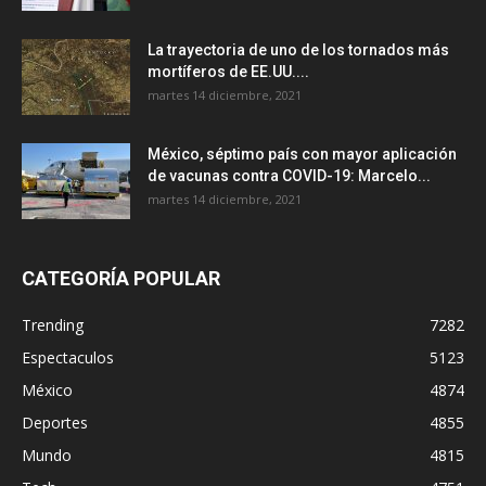
La trayectoria de uno de los tornados más
mortíferos de EE.UU....
martes 14 diciembre, 2021
México, séptimo país con mayor aplicación
de vacunas contra COVID-19: Marcelo...
martes 14 diciembre, 2021
CATEGORÍA POPULAR
Trending
7282
Espectaculos
5123
México
4874
Deportes
4855
Mundo
4815