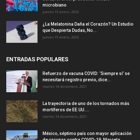
microbiano
jueves 15 enero, 2026
¿La Melatonina Daña el Corazón? Un Estudio
que Despierta Dudas, No...
jueves 15 enero, 2026
ENTRADAS POPULARES
Refuerzo de vacuna COVID: ‘Siempre sí’ se
necesitará registro previo, dice...
martes 14 diciembre, 2021
La trayectoria de uno de los tornados más
mortíferos de EE.UU....
martes 14 diciembre, 2021
México, séptimo país con mayor aplicación
de vacunas contra COVID-19: Marcelo...