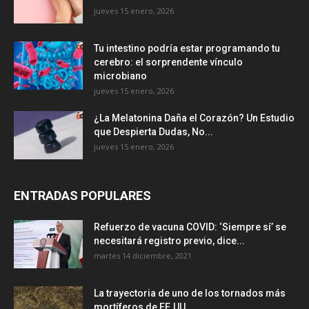
jueves 15 enero, 2026
Tu intestino podría estar programando tu
cerebro: el sorprendente vínculo
microbiano
jueves 15 enero, 2026
¿La Melatonina Daña el Corazón? Un Estudio
que Despierta Dudas, No...
jueves 15 enero, 2026
ENTRADAS POPULARES
Refuerzo de vacuna COVID: ‘Siempre sí’ se
necesitará registro previo, dice...
martes 14 diciembre, 2021
La trayectoria de uno de los tornados más
mortíferos de EE.UU....