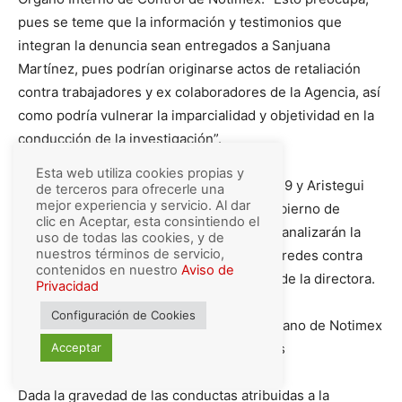
pues se teme que la información y testimonios que
integran la denuncia sean entregados a Sanjuana
Martínez, pues podrían originarse actos de retaliación
contra trabajadores y ex colaboradores de la Agencia, así
como podría vulnerar la imparcialidad y objetividad en la
conducción de la investigación”.
Esta web utiliza cookies propias y
Además es del conocimiento de Artículo 19 y Aristegui
de terceros para ofrecerle una
mejor experiencia y servicio. Al dar
Noticias que el 18 de junio la Junta de Gobierno de
clic en Aceptar, esta consintiendo el
Notimex sesionará y entre varios puntos, analizarán la
uso de todas las cookies, y de
nuestros términos de servicio,
información vertida sobre los ataques en redes contra
contenidos en nuestro
Aviso de
periodistas y ex colaboradores por parte de la directora.
Privacidad
Configuración de Cookies
Te puede interesar: Analizará máximo órgano de Notimex
ataques en redes vs. periodistas y críticos
Acceptar
Dada la gravedad de las conductas atribuidas a la