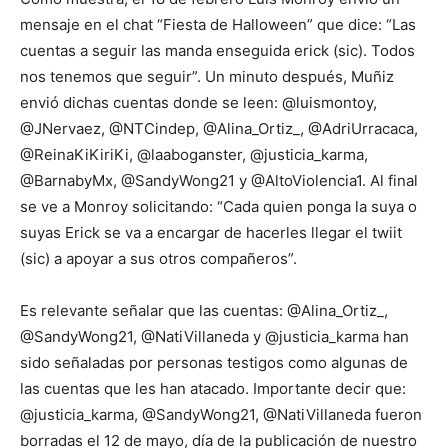
mensaje en el chat “Fiesta de Halloween” que dice: “Las
cuentas a seguir las manda enseguida erick (sic). Todos
nos tenemos que seguir”. Un minuto después, Muñiz
envió dichas cuentas donde se leen: @luismontoy,
@JNervaez, @NTCindep, @Alina_Ortiz_, @AdriUrracaca,
@ReinaKiKiriKi, @laaboganster, @justicia_karma,
@BarnabyMx, @SandyWong21 y @AltoViolencia1. Al final
se ve a Monroy solicitando: “Cada quien ponga la suya o
suyas Erick se va a encargar de hacerles llegar el twiit
(sic) a apoyar a sus otros compañeros”.
Es relevante señalar que las cuentas: @Alina_Ortiz_,
@SandyWong21, @NatiVillaneda y @justicia_karma han
sido señaladas por personas testigos como algunas de
las cuentas que les han atacado. Importante decir que:
@justicia_karma, @SandyWong21, @NatiVillaneda fueron
borradas el 12 de mayo, día de la publicación de nuestro