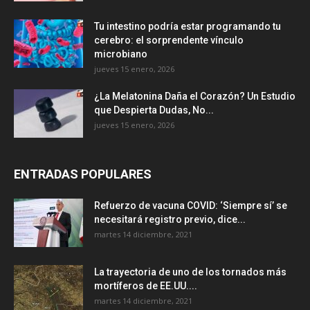
Tu intestino podría estar programando tu
cerebro: el sorprendente vínculo
microbiano
jueves 15 enero, 2026
¿La Melatonina Daña el Corazón? Un Estudio
que Despierta Dudas, No...
jueves 15 enero, 2026
ENTRADAS POPULARES
Refuerzo de vacuna COVID: ‘Siempre sí’ se
necesitará registro previo, dice...
martes 14 diciembre, 2021
La trayectoria de uno de los tornados más
mortíferos de EE.UU....
martes 14 diciembre, 2021