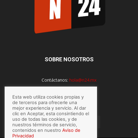
SOBRE NOSOTROS
Contáctanos:
hola@n24.mx
Esta web utiliza cookies propias y
SÍGUENOS
de terceros para ofrecerle una
mejor experiencia y servicio. Al dar
clic en Aceptar, esta consintiendo el
uso de todas las cookies, y de
nuestros términos de servicio,
contenidos en nuestro
Aviso de
Privacidad