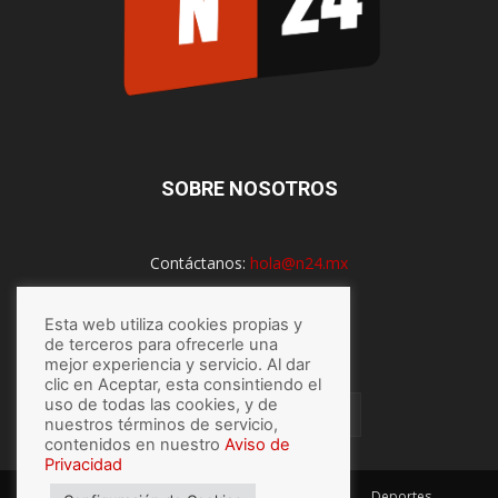
SOBRE NOSOTROS
Contáctanos:
hola@n24.mx
Esta web utiliza cookies propias y
SÍGUENOS
de terceros para ofrecerle una
mejor experiencia y servicio. Al dar
clic en Aceptar, esta consintiendo el
uso de todas las cookies, y de
nuestros términos de servicio,
contenidos en nuestro
Aviso de
Privacidad
México
Mundo
Economía
Salud
Tech
Deportes