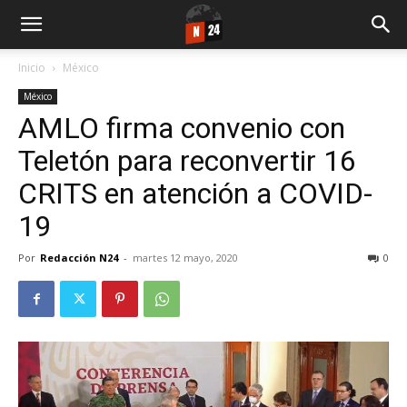
Inicio
México
México
AMLO firma convenio con
Teletón para reconvertir 16
CRITS en atención a COVID-
19
Por
Redacción N24
-
martes 12 mayo, 2020
0