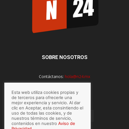
SOBRE NOSOTROS
Contáctanos:
hola@n24.mx
Esta web utiliza cookies propias y
de terceros para ofrecerle una
SÍGUENOS
mejor experiencia y servicio. Al dar
clic en Aceptar, esta consintiendo el
uso de todas las cookies, y de
nuestros términos de servicio,
contenidos en nuestro
Aviso de
Privacidad