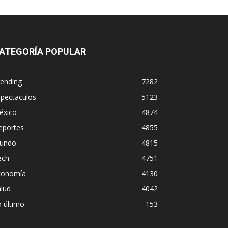
ATEGORÍA POPULAR
rending
7282
spectaculos
5123
éxico
4874
eportes
4855
undo
4815
ech
4751
conomía
4130
lud
4042
 último
153