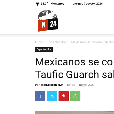
C
33.7
viernes 7 agosto, 2026
Monterrey
N24.
Inicio
Espectaculos
Mexicanos se coronan en Nica
Espectaculos
Mexicanos se co
Taufic Guarch sa
Por
Redacción N24
-
lunes 11 mayo, 2020