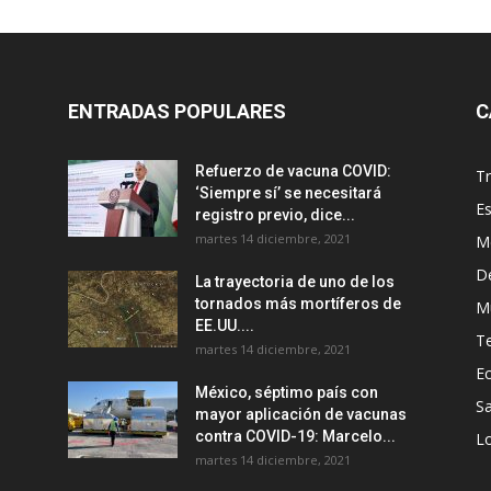
ENTRADAS POPULARES
C
Refuerzo de vacuna COVID:
T
‘Siempre sí’ se necesitará
E
registro previo, dice...
martes 14 diciembre, 2021
M
D
La trayectoria de uno de los
tornados más mortíferos de
M
EE.UU....
T
martes 14 diciembre, 2021
E
México, séptimo país con
Sa
mayor aplicación de vacunas
contra COVID-19: Marcelo...
Lo
martes 14 diciembre, 2021