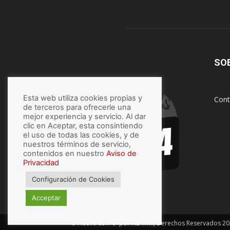
SO
Esta web utiliza cookies propias y
Cont
de terceros para ofrecerle una
mejor experiencia y servicio. Al dar
clic en Aceptar, esta consintiendo
el uso de todas las cookies, y de
nuestros términos de servicio,
contenidos en nuestro
Aviso de
Privacidad
Configuración de Cookies
Acceptar
© Hecho con
por N24.mx, Derechos Reservados 20