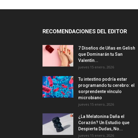
RECOMENDACIONES DEL EDITOR
7 Diseños de Uñas en Gelish
que Dominarán tu San
Valentín...
jueves 15 enero, 2026
Tu intestino podría estar
programando tu cerebro: el
sorprendente vínculo
microbiano
jueves 15 enero, 2026
¿La Melatonina Daña el
Corazón? Un Estudio que
Despierta Dudas, No...
jueves 15 enero, 2026