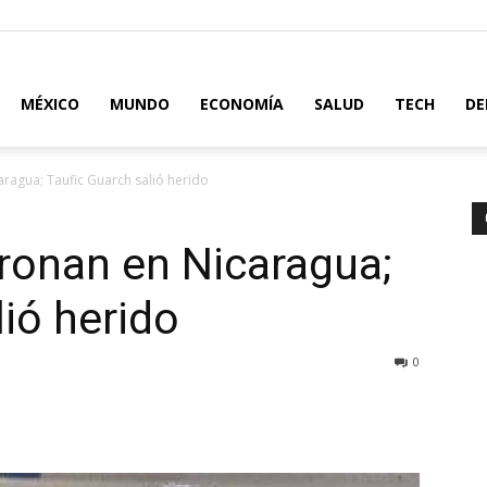
MÉXICO
MUNDO
ECONOMÍA
SALUD
TECH
DE
ragua; Taufic Guarch salió herido
ronan en Nicaragua;
lió herido
0