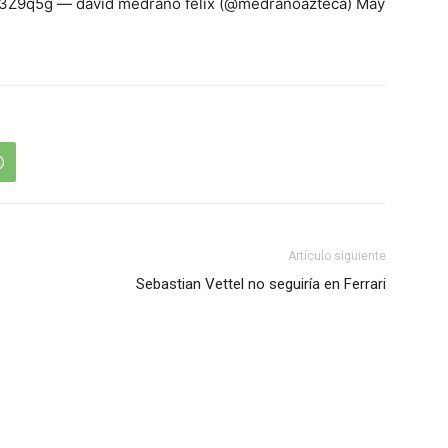
uJl3Z9q5g — david medrano felix (@medranoazteca) May
Artículo siguiente
Sebastian Vettel no seguiría en Ferrari