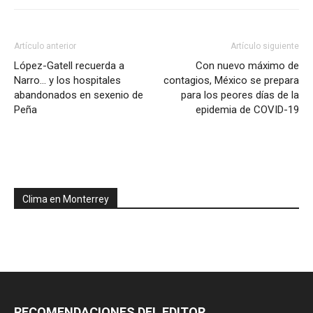
Artículo anterior
Artículo siguiente
López-Gatell recuerda a
Con nuevo máximo de
Narro… y los hospitales
contagios, México se prepara
abandonados en sexenio de
para los peores días de la
Peña
epidemia de COVID-19
Clima en Monterrey
RECOMENDACIONES DEL EDITOR