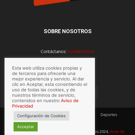
SOBRE NOSOTROS
Contáctanos:
hola@n24.mx
Esta web utiliza cookies propias y
SÍGUENOS
de terceros para ofrecerle una
mejor experiencia y servicio. Al dar
clic en Aceptar, esta consintiendo el
uso de todas las cookies, y de
nuestros términos de servicio,
contenidos en nuestro
Aviso de
Privacidad
México
Mundo
Economía
Salud
Tech
Deportes
Configuración de Cookies
Espectaculos
Lo último
Acceptar
© Hecho con
por N24.mx, Derechos Reservados 2024,
Aviso de