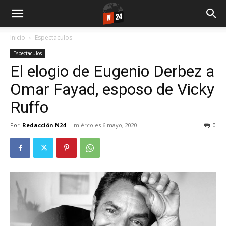
Inicio
Espectaculos
Espectaculos
El elogio de Eugenio Derbez a
Omar Fayad, esposo de Vicky
Ruffo
Por
Redacción N24
-
miércoles 6 mayo, 2020
0