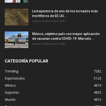
La trayectoria de uno de los tornados más
mortíferos de EE.UU....
martes 14 diciembre, 2021
México, séptimo país con mayor aplicación
de vacunas contra COVID-19: Marcelo...
martes 14 diciembre, 2021
CATEGORÍA POPULAR
Trending
7282
Espectaculos
5123
México
4874
Deportes
4855
Mundo
4815