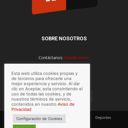
SOBRE NOSOTROS
Contáctanos:
hola@n24.mx
Esta web utiliza cookies propias y
SÍGUENOS
de terceros para ofrecerle una
mejor experiencia y servicio. Al dar
clic en Aceptar, esta consintiendo el
uso de todas las cookies, y de
nuestros términos de servicio,
contenidos en nuestro
Aviso de
Privacidad
México
Mundo
Economía
Salud
Tech
Deportes
Configuración de Cookies
Espectaculos
Lo último