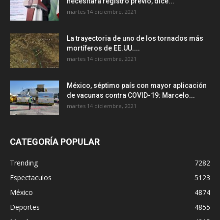
necesitará registro previo, dice...
martes 14 diciembre, 2021
La trayectoria de uno de los tornados más
mortíferos de EE.UU....
martes 14 diciembre, 2021
México, séptimo país con mayor aplicación
de vacunas contra COVID-19: Marcelo...
martes 14 diciembre, 2021
CATEGORÍA POPULAR
Trending
7282
Espectaculos
5123
México
4874
Deportes
4855