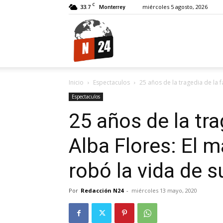
C
33.7
miércoles 5 agosto, 2026
Monterrey
N24.
Inicio
Espectaculos
25 años de la tragedia de la fa
Espectaculos
25 años de la tra
Alba Flores: El m
robó la vida de 
Por
Redacción N24
-
miércoles 13 mayo, 2020