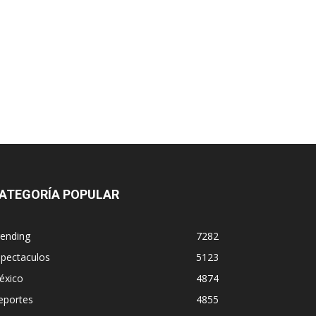
ATEGORÍA POPULAR
rending
7282
spectaculos
5123
éxico
4874
eportes
4855