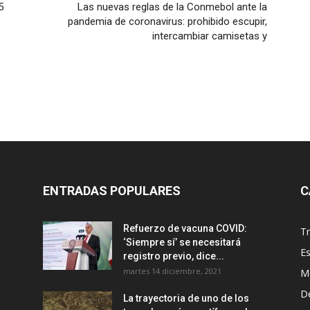
5
Las nuevas reglas de la Conmebol ante la
pandemia de coronavirus: prohibido escupir,
intercambiar camisetas y
ENTRADAS POPULARES
C
Refuerzo de vacuna COVID:
T
‘Siempre sí’ se necesitará
E
registro previo, dice...
martes 14 diciembre, 2021
M
D
La trayectoria de uno de los