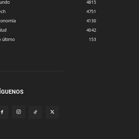
undo
4815
ech
4751
conomía
4130
lud
4042
 último
153
ÍGUENOS