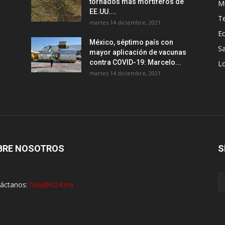
tornados más mortíferos de
M
EE.UU....
T
martes 14 diciembre, 2021
E
México, séptimo país con
Sa
mayor aplicación de vacunas
contra COVID-19: Marcelo...
Lo
martes 14 diciembre, 2021
BRE NOSOTROS
S
áctanos:
hola@n24.mx