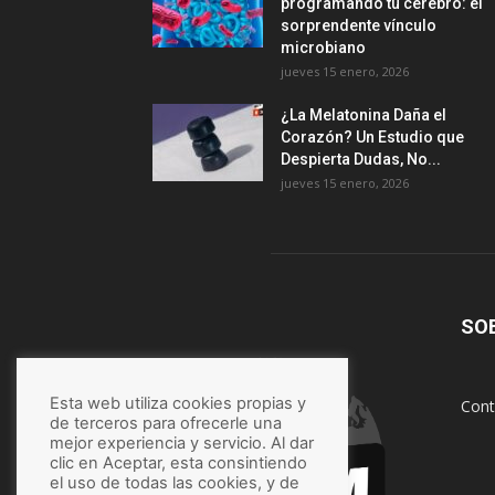
programando tu cerebro: el
sorprendente vínculo
microbiano
jueves 15 enero, 2026
¿La Melatonina Daña el
Corazón? Un Estudio que
Despierta Dudas, No...
jueves 15 enero, 2026
SO
Esta web utiliza cookies propias y
Cont
de terceros para ofrecerle una
mejor experiencia y servicio. Al dar
clic en Aceptar, esta consintiendo
el uso de todas las cookies, y de