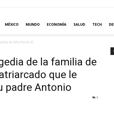
MÉXICO
MUNDO
ECONOMÍA
SALUD
TECH
DE
milia de Alba Flores: El...
gedia de la familia de
atriarcado que le
su padre Antonio
0