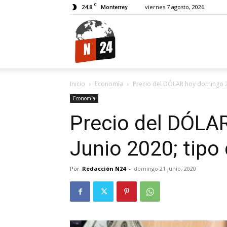
C
24.8
viernes 7 agosto, 2026
Monterrey
N24.
Inicio
Economía
Precio del DÓLAR hoy domingo 2
Economía
Precio del DÓLA
Junio 2020; tipo
Por
Redacción N24
-
domingo 21 junio, 2020