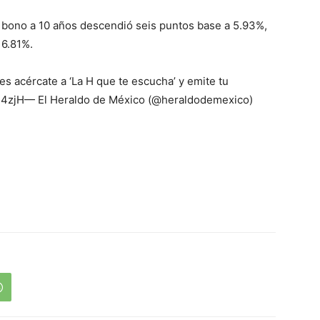
 bono a 10 años descendió seis puntos base a 5.93%,
 6.81%.
es acércate a ‘La H que te escucha’ y emite tu
ig4zjH— El Heraldo de México (@heraldodemexico)