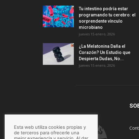
Tu intestino podría estar
programando tu cerebro: el
sorprendente vínculo
microbiano
jueves 15 enero, 2026
¿La Melatonina Daña el
Corazón? Un Estudio que
Despierta Dudas, No...
jueves 15 enero, 2026
SO
Esta web utiliza cookies propias y
Cont
de terceros para ofrecerle una
mejor experiencia y servicio. Al dar