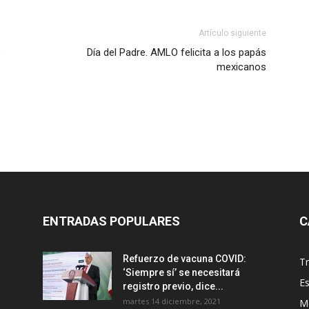
Artículo siguiente
e
Día del Padre. AMLO felicita a los papás
mexicanos
ENTRADAS POPULARES
C
Refuerzo de vacuna COVID:
T
‘Siempre sí’ se necesitará
E
registro previo, dice...
martes 14 diciembre, 2021
M