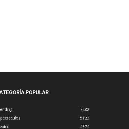
ATEGORÍA POPULAR
rending
7282
spectaculos
5123
éxico
4874