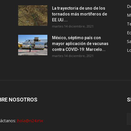
D
La trayectoria de uno de los
tornados más mortíferos de
M
EE.UU....
T
martes 14 diciembre, 2021
E
México, séptimo país con
Sa
mayor aplicación de vacunas
contra COVID-19: Marcelo...
Lo
martes 14 diciembre, 2021
BRE NOSOTROS
S
áctanos:
hola@n24.mx