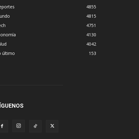
eportes
4855
undo
4815
ech
4751
conomía
4130
lud
4042
 último
153
ÍGUENOS