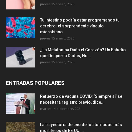
jueves 15 enero, 2026
Tu intestino podría estar programando tu
cerebro: el sorprendente vínculo
microbiano
jueves 15 enero, 2026
¿La Melatonina Daña el Corazón? Un Estudio
que Despierta Dudas, No...
jueves 15 enero, 2026
ENTRADAS POPULARES
Refuerzo de vacuna COVID: ‘Siempre sí’ se
necesitará registro previo, dice...
martes 14 diciembre, 2021
La trayectoria de uno de los tornados más
mortíferos de EE.UU....