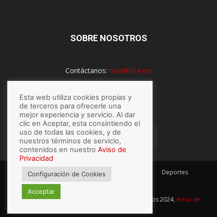
SOBRE NOSOTROS
Contáctanos:
hola@n24.mx
Esta web utiliza cookies propias y
SÍGUENOS
de terceros para ofrecerle una
mejor experiencia y servicio. Al dar
clic en Aceptar, esta consintiendo el
uso de todas las cookies, y de
nuestros términos de servicio,
contenidos en nuestro
Aviso de
Privacidad
México
Mundo
Economía
Salud
Tech
Deportes
Configuración de Cookies
Espectaculos
Lo último
Acceptar
© Hecho con
por N24.mx, Derechos Reservados 2024,
Aviso de
privacidad