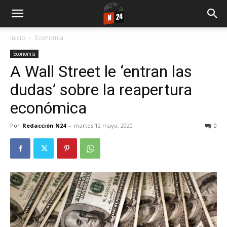
Inicio
Economía
Economía
A Wall Street le ‘entran las
dudas’ sobre la reapertura
económica
Por
Redacción N24
-
martes 12 mayo, 2020
0