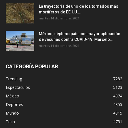
La trayectoria de uno de los tornados más
mortíferos de EE.UU....
martes 14 diciembre, 2021
México, séptimo país con mayor aplicación
de vacunas contra COVID-19: Marcelo...
martes 14 diciembre, 2021
CATEGORÍA POPULAR
Trending
7282
Espectaculos
5123
México
4874
Deportes
4855
Mundo
4815
Tech
4751