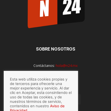
SOBRE NOSOTROS
Contáctanos:
hola@n24.mx
Esta web utiliza cookies propias y
SÍGUENOS
de terceros para ofrecerle una
mejor experiencia y servicio. Al dar
clic en Aceptar, esta consintiendo el
uso de todas las cookies, y de
nuestros términos de servicio,
contenidos en nuestro
Aviso de
Privacidad