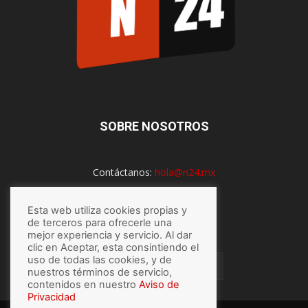
SOBRE NOSOTROS
Contáctanos:
hola@n24.mx
Esta web utiliza cookies propias y
SÍGUENOS
de terceros para ofrecerle una
mejor experiencia y servicio. Al dar
clic en Aceptar, esta consintiendo el
uso de todas las cookies, y de
nuestros términos de servicio,
contenidos en nuestro
Aviso de
Privacidad