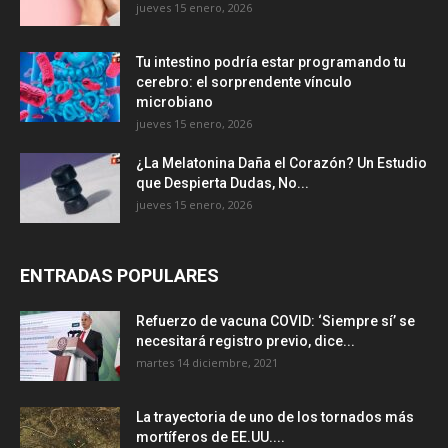
jueves 15 enero, 2026
Tu intestino podría estar programando tu
cerebro: el sorprendente vínculo
microbiano
jueves 15 enero, 2026
¿La Melatonina Daña el Corazón? Un Estudio
que Despierta Dudas, No...
jueves 15 enero, 2026
ENTRADAS POPULARES
Refuerzo de vacuna COVID: ‘Siempre sí’ se
necesitará registro previo, dice...
martes 14 diciembre, 2021
La trayectoria de uno de los tornados más
mortíferos de EE.UU....