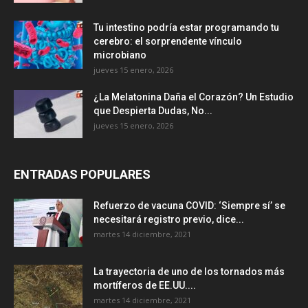
Tu intestino podría estar programando tu
cerebro: el sorprendente vínculo
microbiano
jueves 15 enero, 2026
¿La Melatonina Daña el Corazón? Un Estudio
que Despierta Dudas, No...
jueves 15 enero, 2026
ENTRADAS POPULARES
Refuerzo de vacuna COVID: ‘Siempre sí’ se
necesitará registro previo, dice...
martes 14 diciembre, 2021
La trayectoria de uno de los tornados más
mortíferos de EE.UU....
martes 14 diciembre, 2021