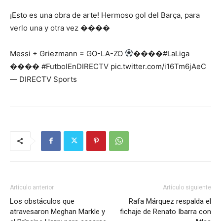
¡Esto es una obra de arte! Hermoso gol del Barça, para
verlo una y otra vez ����
Messi + Griezmann = GO-LA-ZO
����#LaLiga
���� #FutbolEnDIRECTV pic.twitter.com/i16Tm6jAeC
— DIRECTV Sports
Artículo anterior
Artículo siguiente
Los obstáculos que
Rafa Márquez respalda el
atravesaron Meghan Markle y
fichaje de Renato Ibarra con