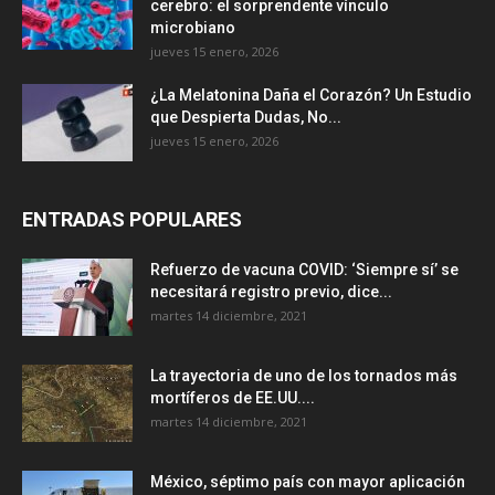
cerebro: el sorprendente vínculo
microbiano
jueves 15 enero, 2026
¿La Melatonina Daña el Corazón? Un Estudio
que Despierta Dudas, No...
jueves 15 enero, 2026
ENTRADAS POPULARES
Refuerzo de vacuna COVID: ‘Siempre sí’ se
necesitará registro previo, dice...
martes 14 diciembre, 2021
La trayectoria de uno de los tornados más
mortíferos de EE.UU....
martes 14 diciembre, 2021
México, séptimo país con mayor aplicación