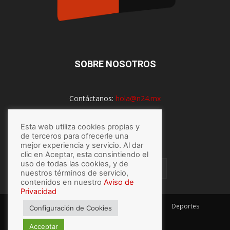
SOBRE NOSOTROS
Contáctanos:
hola@n24.mx
Esta web utiliza cookies propias y
SÍGUENOS
de terceros para ofrecerle una
mejor experiencia y servicio. Al dar
clic en Aceptar, esta consintiendo el
uso de todas las cookies, y de
nuestros términos de servicio,
contenidos en nuestro
Aviso de
Privacidad
México
Mundo
Economía
Salud
Tech
Deportes
Configuración de Cookies
Espectaculos
Lo último
Acceptar