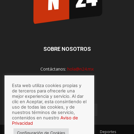
SOBRE NOSOTROS
Contáctanos:
hola@n24.mx
Esta web utiliza cookies propias y
SÍGUENOS
de terceros para ofrecerle una
mejor experiencia y servicio. Al dar
clic en Aceptar, esta consintiendo el
uso de todas las cookies, y de
nuestros términos de servicio,
contenidos en nuestro
Aviso de
Privacidad
México
Mundo
Economía
Salud
Tech
Deportes
Configuración de Cookies