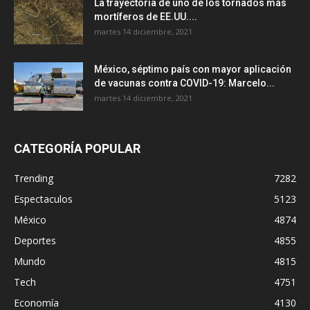
La trayectoria de uno de los tornados más
mortíferos de EE.UU....
martes 14 diciembre, 2021
México, séptimo país con mayor aplicación
de vacunas contra COVID-19: Marcelo...
martes 14 diciembre, 2021
CATEGORÍA POPULAR
Trending
7282
Espectaculos
5123
México
4874
Deportes
4855
Mundo
4815
Tech
4751
Economía
4130