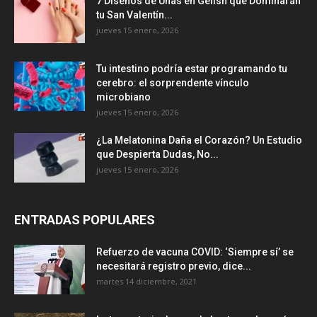
7 Diseños de Uñas en Gelish que Dominarán
tu San Valentín...
jueves 15 enero, 2026
Tu intestino podría estar programando tu
cerebro: el sorprendente vínculo
microbiano
jueves 15 enero, 2026
¿La Melatonina Daña el Corazón? Un Estudio
que Despierta Dudas, No...
jueves 15 enero, 2026
ENTRADAS POPULARES
Refuerzo de vacuna COVID: ‘Siempre sí’ se
necesitará registro previo, dice...
martes 14 diciembre, 2021