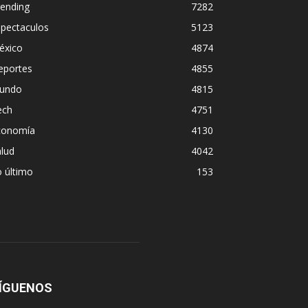
rending
7282
spectaculos
5123
éxico
4874
eportes
4855
undo
4815
ech
4751
conomía
4130
lud
4042
 último
153
ÍGUENOS