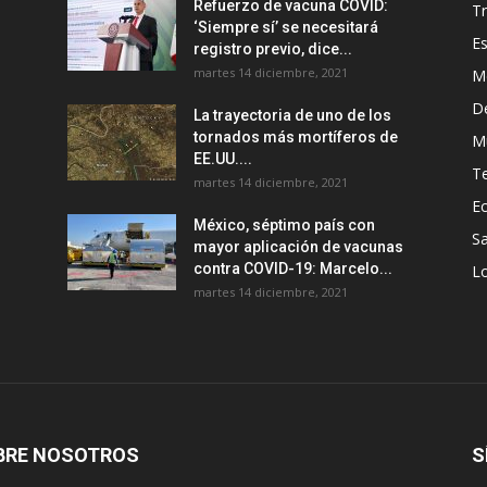
Refuerzo de vacuna COVID:
T
‘Siempre sí’ se necesitará
E
registro previo, dice...
martes 14 diciembre, 2021
M
D
La trayectoria de uno de los
tornados más mortíferos de
M
EE.UU....
T
martes 14 diciembre, 2021
E
México, séptimo país con
Sa
mayor aplicación de vacunas
contra COVID-19: Marcelo...
Lo
martes 14 diciembre, 2021
BRE NOSOTROS
S