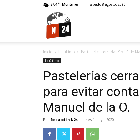
C
27.4
sábado 8 agosto, 2026
Monterrey
N24.
Inicio
Lo último
Pastelerías cerradas 9 y 10 de Ma
Lo último
Pastelerías cerr
para evitar conta
Manuel de la O.
Por
Redacción N24
-
lunes 4 mayo, 2020