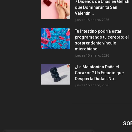
7 Diseños de Uñas en Gelish
que Dominarán tu San
Valentín...
jueves 15 enero, 2026
Tu intestino podría estar
programando tu cerebro: el
sorprendente vínculo
microbiano
jueves 15 enero, 2026
¿La Melatonina Daña el
Corazón? Un Estudio que
Despierta Dudas, No...
jueves 15 enero, 2026
SO