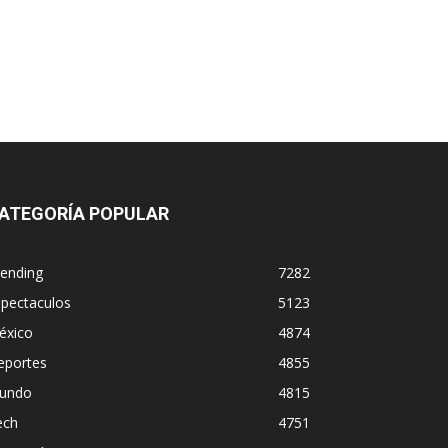
ATEGORÍA POPULAR
rending
7282
spectaculos
5123
éxico
4874
eportes
4855
undo
4815
ech
4751