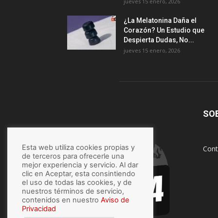
jueves 15 enero, 2026
¿La Melatonina Daña el
Corazón? Un Estudio que
Despierta Dudas, No...
jueves 15 enero, 2026
SO
Esta web utiliza cookies propias y
Cont
de terceros para ofrecerle una
mejor experiencia y servicio. Al dar
clic en Aceptar, esta consintiendo
el uso de todas las cookies, y de
nuestros términos de servicio,
contenidos en nuestro
Aviso de
Privacidad