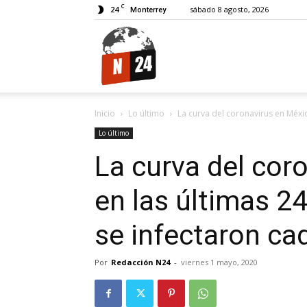
C
24
sábado 8 agosto, 2026
Monterrey
N24.
Inicio
Lo último
La curva del coronavirus en México
Lo último
La curva del cor
en las últimas 2
se infectaron ca
Por
Redacción N24
-
viernes 1 mayo, 2020