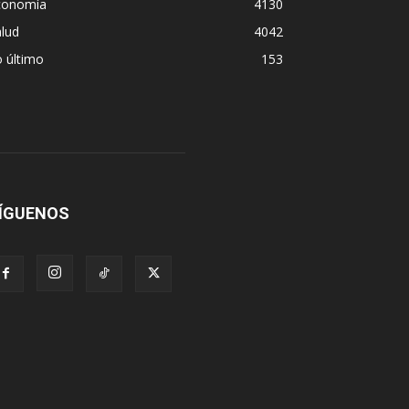
conomía
4130
lud
4042
 último
153
ÍGUENOS