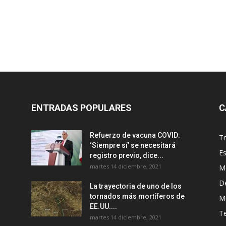
ENTRADAS POPULARES
C
Refuerzo de vacuna COVID:
T
‘Siempre sí’ se necesitará
E
registro previo, dice...
martes 14 diciembre, 2021
M
D
La trayectoria de uno de los
tornados más mortíferos de
M
EE.UU....
T
martes 14 diciembre, 2021