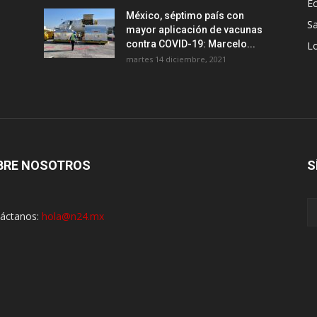
E
México, séptimo país con
Sa
mayor aplicación de vacunas
contra COVID-19: Marcelo...
Lo
martes 14 diciembre, 2021
BRE NOSOTROS
S
áctanos:
hola@n24.mx