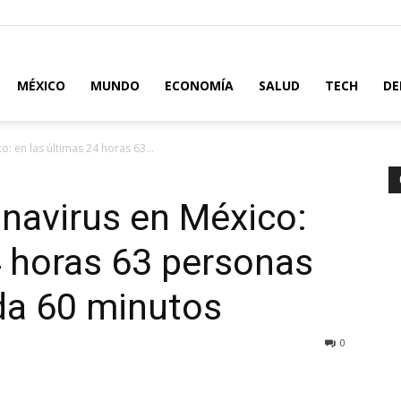
MÉXICO
MUNDO
ECONOMÍA
SALUD
TECH
DE
: en las últimas 24 horas 63...
onavirus en México:
4 horas 63 personas
da 60 minutos
0