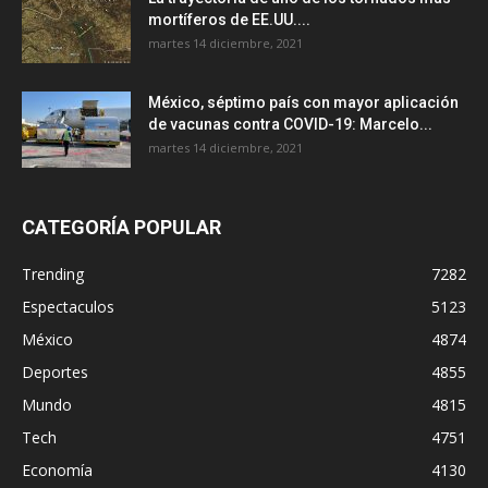
mortíferos de EE.UU....
martes 14 diciembre, 2021
México, séptimo país con mayor aplicación
de vacunas contra COVID-19: Marcelo...
martes 14 diciembre, 2021
CATEGORÍA POPULAR
Trending
7282
Espectaculos
5123
México
4874
Deportes
4855
Mundo
4815
Tech
4751
Economía
4130