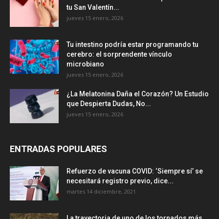
tu San Valentín...
jueves 15 enero, 2026
Tu intestino podría estar programando tu
cerebro: el sorprendente vínculo
microbiano
jueves 15 enero, 2026
¿La Melatonina Daña el Corazón? Un Estudio
que Despierta Dudas, No...
jueves 15 enero, 2026
ENTRADAS POPULARES
Refuerzo de vacuna COVID: ‘Siempre sí’ se
necesitará registro previo, dice...
martes 14 diciembre, 2021
La trayectoria de uno de los tornados más