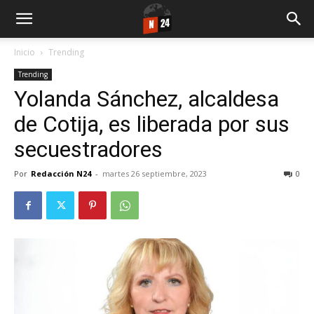
Inicio
Trending
Trending
Yolanda Sánchez, alcaldesa
de Cotija, es liberada por sus
secuestradores
Por
Redacción N24
-
martes 26 septiembre, 2023
0