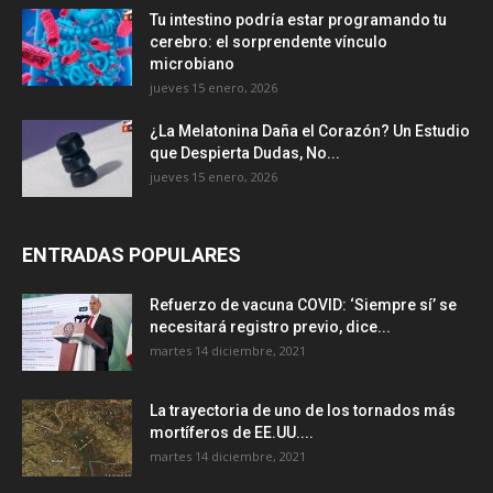
Tu intestino podría estar programando tu
cerebro: el sorprendente vínculo
microbiano
jueves 15 enero, 2026
¿La Melatonina Daña el Corazón? Un Estudio
que Despierta Dudas, No...
jueves 15 enero, 2026
ENTRADAS POPULARES
Refuerzo de vacuna COVID: ‘Siempre sí’ se
necesitará registro previo, dice...
martes 14 diciembre, 2021
La trayectoria de uno de los tornados más
mortíferos de EE.UU....
martes 14 diciembre, 2021