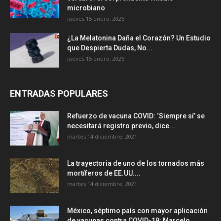
microbiano
jueves 15 enero, 2026
¿La Melatonina Daña el Corazón? Un Estudio
que Despierta Dudas, No...
jueves 15 enero, 2026
ENTRADAS POPULARES
Refuerzo de vacuna COVID: ‘Siempre sí’ se
necesitará registro previo, dice...
martes 14 diciembre, 2021
La trayectoria de uno de los tornados más
mortíferos de EE.UU....
martes 14 diciembre, 2021
México, séptimo país con mayor aplicación
de vacunas contra COVID-19: Marcelo...