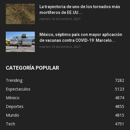
La trayectoria de uno de los tornados más
mortíferos de EE.UU....
martes 14 diciembre, 2021
México, séptimo país con mayor aplicación
de vacunas contra COVID-19: Marcelo...
martes 14 diciembre, 2021
CATEGORÍA POPULAR
Trending
7282
Espectaculos
5123
México
4874
Deportes
4855
Mundo
4815
Tech
4751