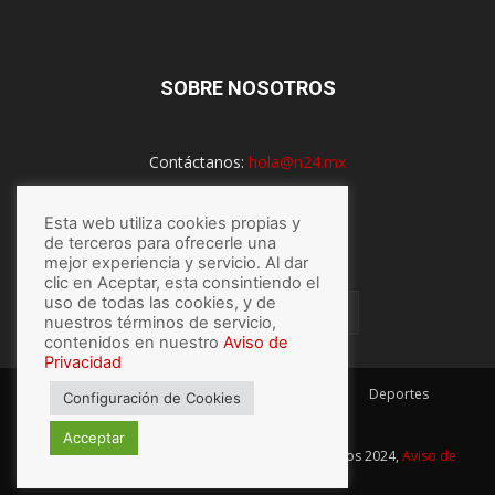
SOBRE NOSOTROS
Contáctanos:
hola@n24.mx
Esta web utiliza cookies propias y
SÍGUENOS
de terceros para ofrecerle una
mejor experiencia y servicio. Al dar
clic en Aceptar, esta consintiendo el
uso de todas las cookies, y de
nuestros términos de servicio,
contenidos en nuestro
Aviso de
Privacidad
México
Mundo
Economía
Salud
Tech
Deportes
Configuración de Cookies
Espectaculos
Lo último
Acceptar
© Hecho con
por N24.mx, Derechos Reservados 2024,
Aviso de
privacidad