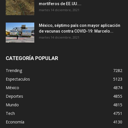
mortíferos de EE.UU....
martes 14 diciembre, 2021
México, séptimo país con mayor aplicación
de vacunas contra COVID-19: Marcelo...
martes 14 diciembre, 2021
CATEGORÍA POPULAR
Trending
7282
Espectaculos
5123
México
4874
Deportes
4855
Mundo
4815
Tech
4751
Economía
4130