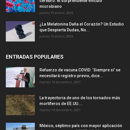
cerebro: el sorprendente vínculo
microbiano
jueves 15 enero, 2026
¿La Melatonina Daña el Corazón? Un Estudio
que Despierta Dudas, No...
jueves 15 enero, 2026
ENTRADAS POPULARES
Refuerzo de vacuna COVID: ‘Siempre sí’ se
necesitará registro previo, dice...
martes 14 diciembre, 2021
La trayectoria de uno de los tornados más
mortíferos de EE.UU....
martes 14 diciembre, 2021
México, séptimo país con mayor aplicación