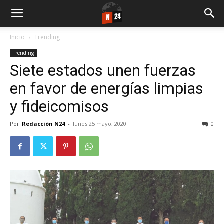
Inicio
Trending
Trending
Siete estados unen fuerzas
en favor de energías limpias
y fideicomisos
Por
Redacción N24
-
lunes 25 mayo, 2020
0